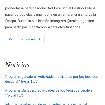
de
de
de
la
la
la
¡Conectarse para desconectar! Descubrí el Destino Estepa
entrada:
entrada:
entrada:
pasando dos días y una noche en un emprendimiento de la
Estepa. Buscá la publicación Instagram @realpatagoniarn
para participar. ¡Regalamos 4 paquetes turísticos…
¡Gran
Continuar Leyendo
Sorteo
Destino
Estepa!
Noticias
Programa ganadero: Actividades realizadas por los técnicos
desde el 15/6 al 15/7
Programa Ganadero actividades de los técnicos desde el
15/5 al 15/6
Informe de situación de estudiantes beneficiarios del