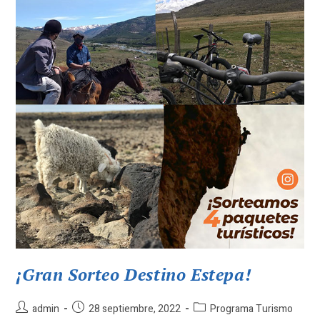
¡Gran Sorteo Destino Estepa!
Autor
Publicación
Categoría
admin
28 septiembre, 2022
Programa Turismo