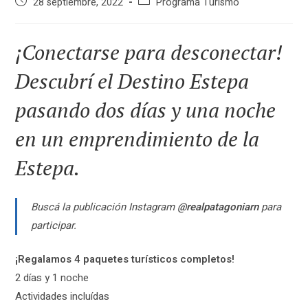
Publicación
Categoría
28 septiembre, 2022
Programa Turismo
de
de
la
la
entrada:
entrada:
¡Conectarse para desconectar!
Descubrí el Destino Estepa
pasando dos días y una noche
en un emprendimiento de la
Estepa.
Buscá la publicación Instagram
@realpatagoniarn
para
participar.
¡Regalamos 4 paquetes turísticos completos!
2 días y 1 noche
Actividades incluídas