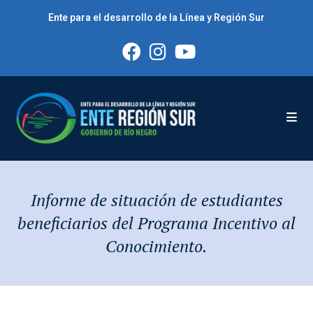
Saltar
Ente para el desarrollo de la Línea y Región Sur
al
contenido
Informe de situación de estudiantes
beneficiarios del Programa Incentivo al
Conocimiento.