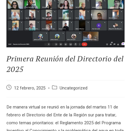
Primera Reunión del Directorio del
2025
Publicación
Categoría
12 febrero, 2025
Uncategorized
de
de
la
la
entrada:
entrada:
De manera virtual se reunió en la jornada del martes 11 de
febrero el Directorio del Ente de la Región sur para tratar,
como temas prioritarios: el Reglamento 2025 del Programa
Incentivo al Conocimiento y la problemática del agua en toda