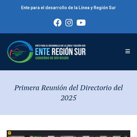
Saltar
Ente para el desarrollo de la Línea y Región Sur
al
contenido
Primera Reunión del Directorio del
2025