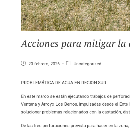
Acciones para mitigar la c
Publicación
Categoría
20 febrero, 2026
Uncategorized
de
de
la
la
entrada:
entrada:
PROBLEMÁTICA DE AGUA EN REGION SUR
En este marco se están ejecutando trabajos de perforac
Ventana y Arroyo Los Berros, impulsadas desde el Ente R
solucionar problemas relacionados con la captación, dis
De las tres perforaciones prevista para hacer en la zona,